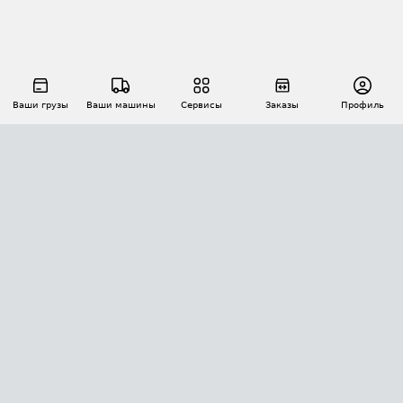
Ваши грузы
Ваши машины
Сервисы
Заказы
Профиль
АВТОМАТИЗАЦИЯ ПЕРЕВОЗОК
Площадки
Заказы
Торги
Тендеры
АТИ-Доки
GPS-мониторинг
АТИ Мессенджер
Цепочки грузов
API ATI.SU
ПОЛЕЗНОЕ
Расчет расстояний
БЕЗОПАСНОСТЬ
Академия ATI.SU
ATI.SU о безопасности
Звезды ATI.SU на вашем сайте
КОНТАКТЫ И ТАРИФЫ