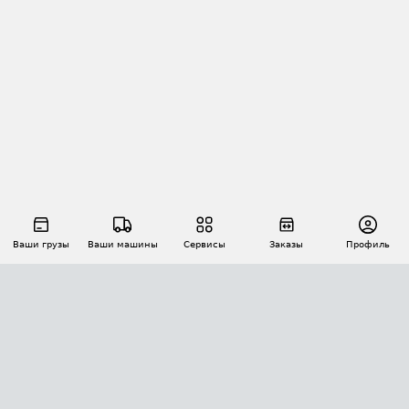
Ваши грузы
Ваши машины
Сервисы
Заказы
Профиль
АВТОМАТИЗАЦИЯ ПЕРЕВОЗОК
Площадки
Заказы
Торги
Тендеры
АТИ-Доки
GPS-мониторинг
АТИ Мессенджер
Цепочки грузов