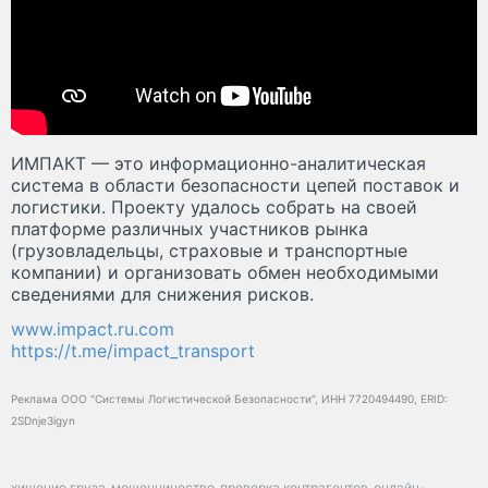
ИМПАКТ — это информационно-аналитическая
система в области безопасности цепей поставок и
логистики. Проекту удалось собрать на своей
платформе различных участников рынка
(грузовладельцы, страховые и транспортные
компании) и организовать обмен необходимыми
сведениями для снижения рисков.
www.impact.ru.com
https://t.me/impact_transport
Реклама ООО "Системы Логистической Безопасности", ИНН 7720494490, ERID:
2SDnje3igyn
хищение груза
мошенничество
проверка контрагентов
онлайн-