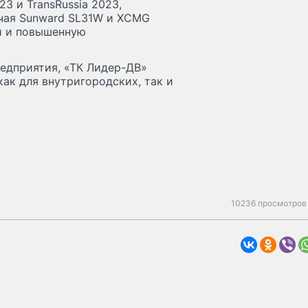
3 и TransRussia 2023,
ючая Sunward SL31W и XCMG
и и повышенную
редприятия, «ТК Лидер-ДВ»
как для внутригородских, так и
10236 просмотров 