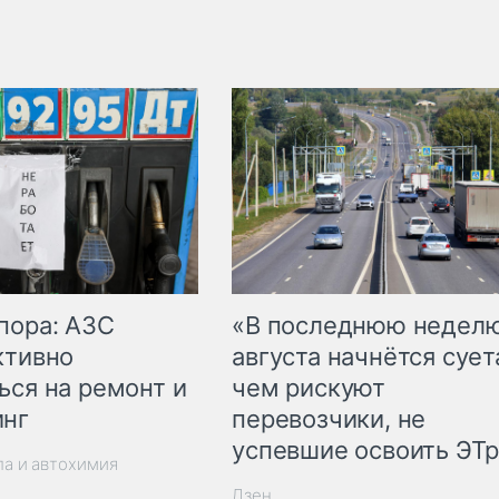
пора: АЗС
«В последнюю недел
ктивно
августа начнётся суета
ься на ремонт и
чем рискуют
инг
перевозчики, не
успевшие освоить ЭТ
ла и автохимия
Дзен