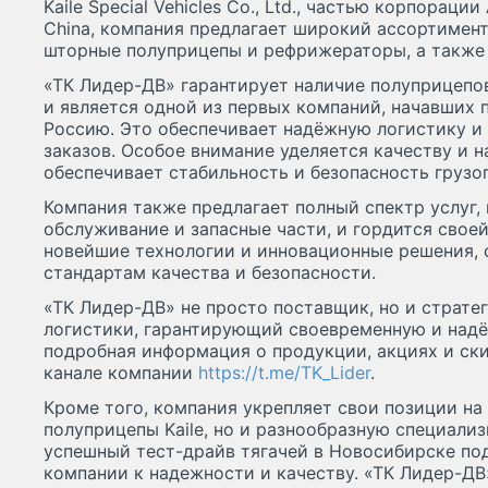
Kaile Special Vehicles Co., Ltd., частью корпорации 
China, компания предлагает широкий ассортимент
шторные полуприцепы и рефрижераторы, а также 
«ТК Лидер-ДВ» гарантирует наличие полуприцепов 
и является одной из первых компаний, начавших п
Россию. Это обеспечивает надёжную логистику и
заказов. Особое внимание уделяется качеству и 
обеспечивает стабильность и безопасность грузо
Компания также предлагает полный спектр услуг
обслуживание и запасные части, и гордится свое
новейшие технологии и инновационные решения,
стандартам качества и безопасности.
«ТК Лидер-ДВ» не просто поставщик, но и страте
логистики, гарантирующий своевременную и надё
подробная информация о продукции, акциях и ски
канале компании
https://t.me/TK_Lider
.
Кроме того, компания укрепляет свои позиции на 
полуприцепы Kaile, но и разнообразную специали
успешный тест-драйв тягачей в Новосибирске по
компании к надежности и качеству. «ТК Лидер-ДВ