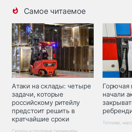
Самое читаемое
Горючая 
Атаки на склады: четыре
начали а
задачи, которые
закрыват
российскому ритейлу
ребренд
предстоит решить в
кратчайшие сроки
Топливо, мас
Склады и грузовые терминалы