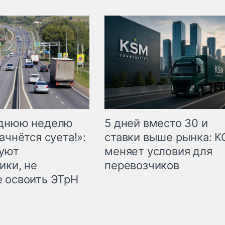
еднюю неделю
5 дней вместо 30 и
ачнётся суета!»:
ставки выше рынка: 
куют
меняет условия для
ики, не
перевозчиков
 освоить ЭТрН