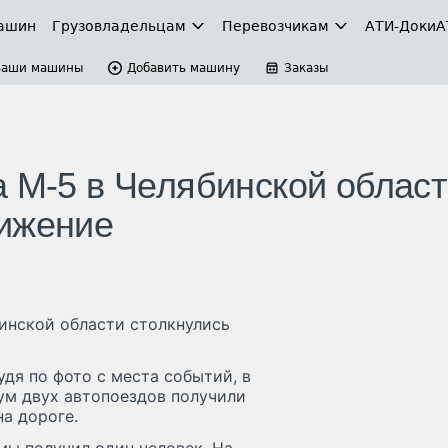
ашин
Грузовладельцам
Перевозчикам
АТИ-Доки
А
Ваши машины
Добавить машину
Заказы
 М-5 в Челябинской област
вижение
инской области столкнулись
дя по фото с места событий, в
ум двух автопоездов получили
на дороге.