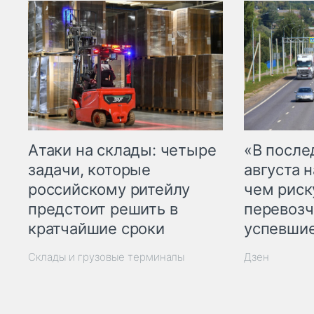
Атаки на склады: четыре
«В посл
задачи, которые
августа н
российскому ритейлу
чем рис
предстоит решить в
перевозч
кратчайшие сроки
успевшие
Склады и грузовые терминалы
Дзен