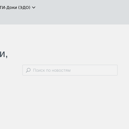
ТИ-Доки (ЭДО)
и,