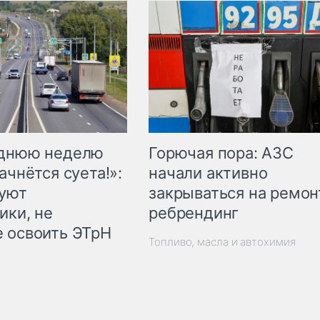
Горючая пора: АЗС
еднюю неделю
начали активно
ачнётся суета!»:
закрываться на ремон
куют
ребрендинг
ики, не
 освоить ЭТрН
Топливо, масла и автохимия