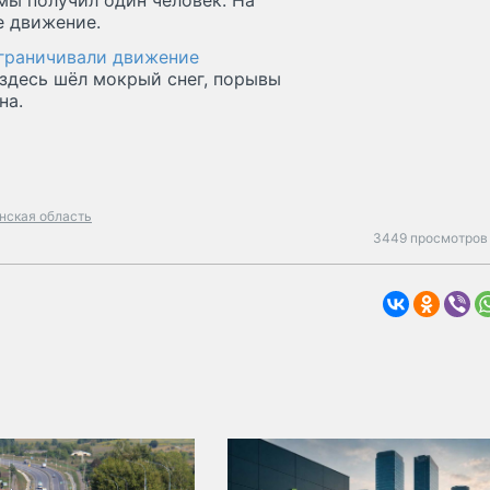
мы получил один человек. На
е движение.
граничивали движение
здесь шёл мокрый снег, порывы
на.
нская область
3449 просмотров 