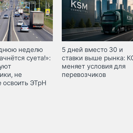
еднюю неделю
5 дней вместо 30 и
ачнётся суета!»:
ставки выше рынка: 
куют
меняет условия для
ики, не
перевозчиков
 освоить ЭТрН