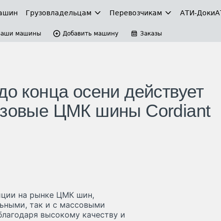
ашин
Грузовладельцам
Перевозчикам
АТИ-Доки
А
Ваши машины
Добавить машину
Заказы
до конца осени действует
узовые ЦМК шины Cordiant
иции на рынке ЦМК шин,
ьными, так и с массовыми
благодаря высокому качеству и