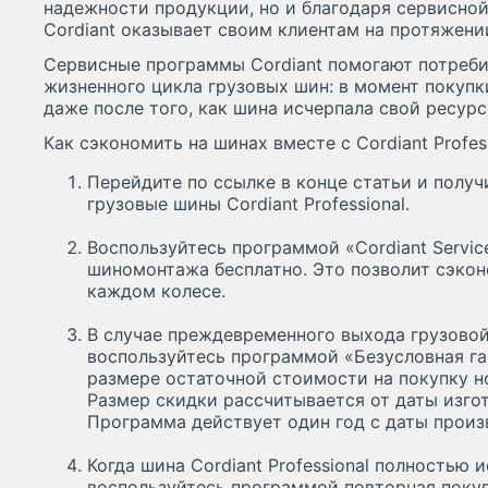
надежности продукции, но и благодаря сервисно
Cordiant оказывает своим клиентам на протяжении
Сервисные программы Cordiant помогают потреби
жизненного цикла грузовых шин: в момент покупк
даже после того, как шина исчерпала свой ресурс
Как сэкономить на шинах вместе с Cordiant Profes
Перейдите по ссылке в конце статьи и получ
грузовые шины Cordiant Professional.
Воспользуйтесь программой «Cordiant Servic
шиномонтажа бесплатно. Это позволит сэкон
каждом колесе.
В случае преждевременного выхода грузовой
воспользуйтесь программой «Безусловная га
размере остаточной стоимости на покупку но
Размер скидки рассчитывается от даты изго
Программа действует один год с даты прои
Когда шина Cordiant Professional полностью 
воспользуйтесь программой повторная покуп