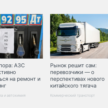
пора: АЗС
Рынок решит сам:
ктивно
перевозчики — о
ься на ремонт и
перспективах нового
инг
китайского тягача
ла и автохимия
Коммерческий транспорт