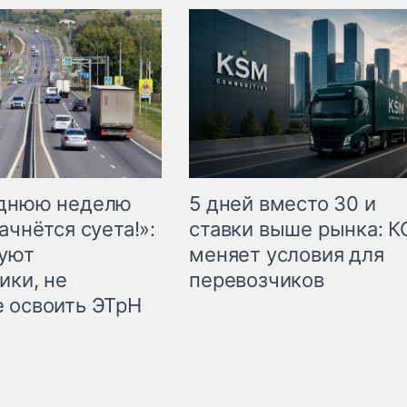
еднюю неделю
5 дней вместо 30 и
ачнётся суета!»:
ставки выше рынка: 
куют
меняет условия для
ики, не
перевозчиков
 освоить ЭТрН