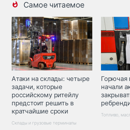
Самое читаемое
Горючая 
Атаки на склады: четыре
начали а
задачи, которые
закрыват
российскому ритейлу
ребренд
предстоит решить в
кратчайшие сроки
Топливо, мас
Склады и грузовые терминалы