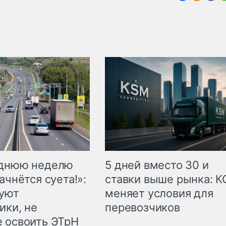
еднюю неделю
5 дней вместо 30 и
ачнётся суета!»:
ставки выше рынка: 
куют
меняет условия для
ики, не
перевозчиков
 освоить ЭТрН