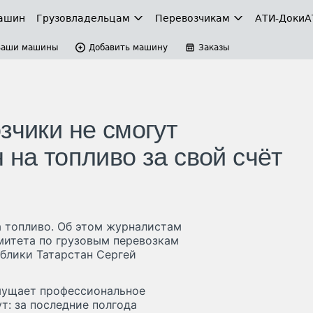
ашин
Грузовладельцам
Перевозчикам
АТИ-Доки
А
Ваши машины
Добавить машину
Заказы
зчики не смогут
 на топливо за свой счёт
а топливо. Об этом журналистам
омитета по грузовым перевозкам
блики Татарстан Сергей
мущает профессиональное
т: за последние полгода