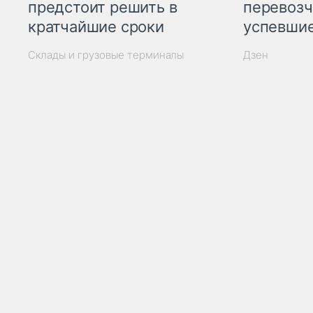
предстоит решить в
перевозч
кратчайшие сроки
успевшие
Склады и грузовые терминалы
Дзен