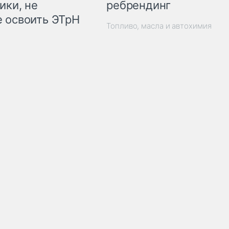
ребрендинг
ики, не
 освоить ЭТрН
Топливо, масла и автохимия