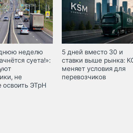
еднюю неделю
5 дней вместо 30 и
ачнётся суета!»:
ставки выше рынка: 
куют
меняет условия для
ики, не
перевозчиков
 освоить ЭТрН