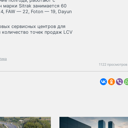
ние полгода, работают с
 марки Sitrak занимается 60
, FAW — 22, Foton — 19, Dayun
новых сервисных центров для
я количество точек продаж LCV
тика
1122 просмотров