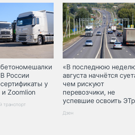
 бетономешалки
«В последнюю недел
 В России
августа начнётся суета
 сертификаты у
чем рискуют
 и Zoomlion
перевозчики, не
успевшие освоить ЭТ
й транспорт
Дзен