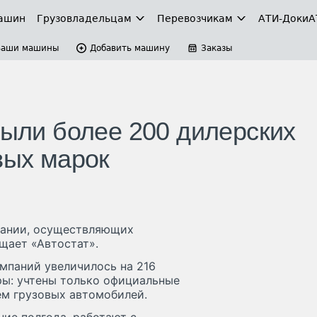
ашин
Грузовладельцам
Перевозчикам
АТИ-Доки
А
Ваши машины
Добавить машину
Заказы
рыли более 200 дилерских
вых марок
пании, осуществляющих
щает «Автостат».
мпаний увеличилось на 216
ёры: учтены только официальные
м грузовых автомобилей.