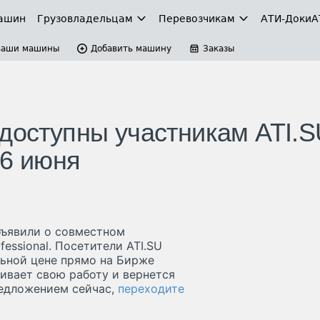
ашин
Грузовладельцам
Перевозчикам
АТИ-Доки
А
Ваши машины
Добавить машину
Заказы
 доступны участникам ATI.
 6 июня
объявили о совместном
essional. Посетители ATI.SU
ьной цене прямо на Бирже
ивает свою работу и вернется
редложением сейчас,
переходите