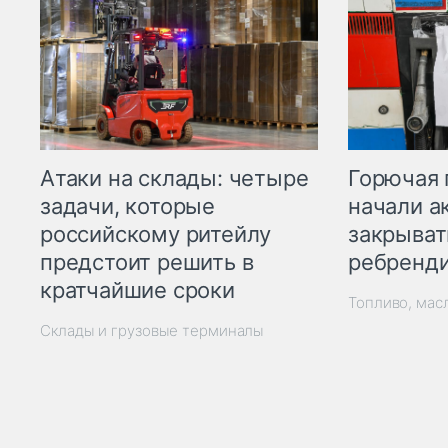
Горючая 
Атаки на склады: четыре
начали а
задачи, которые
закрыват
российскому ритейлу
ребренд
предстоит решить в
кратчайшие сроки
Топливо, мас
Склады и грузовые терминалы