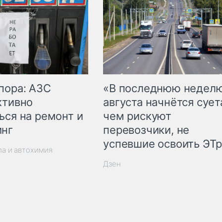
пора: АЗС
«В последнюю недел
ктивно
августа начнётся суета
ься на ремонт и
чем рискуют
инг
перевозчики, не
успевшие освоить ЭТ
ла и автохимия
Дзен