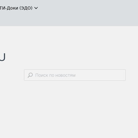
ТИ-Доки (ЭДО)
SU