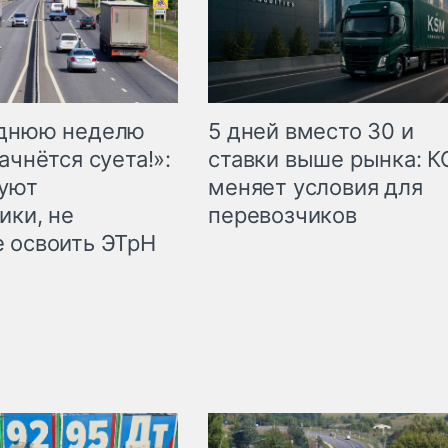
еднюю неделю
5 дней вместо 30 и
ачнётся суета!»:
ставки выше рынка: 
куют
меняет условия для
ики, не
перевозчиков
 освоить ЭТрН