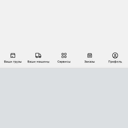
Ваши грузы
Ваши машины
Сервисы
Заказы
Профиль
АВТОМАТИЗАЦИЯ ПЕРЕВОЗОК
Площадки
Заказы
Торги
Тендеры
АТИ-Доки
GPS-мониторинг
АТИ Мессенджер
Цепочки грузов
API ATI.SU