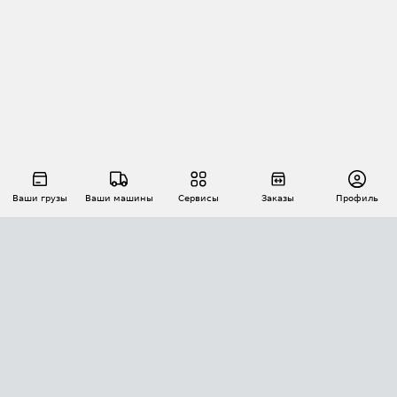
Ваши грузы
Ваши машины
Сервисы
Заказы
Профиль
АВТОМАТИЗАЦИЯ ПЕРЕВОЗОК
Площадки
Заказы
Торги
Тендеры
АТИ-Доки
GPS-мониторинг
АТИ Мессенджер
Цепочки грузов
API ATI.SU