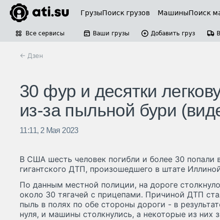
Грузы
Поиск грузов
Машины
Поиск м
Все сервисы
Ваши грузы
Добавить груз
← Дзен
30 фур и десятки легков
из-за пыльной бури (вид
11:11, 2 Мая 2023
В США шесть человек погибли и более 30 попали 
гигантского ДТП, произошедшего в штате Иллино
По данным местной полиции, на дороге столкнуло
около 30 тягачей с прицепами. Причиной ДТП ста
пыль в полях по обе стороны дороги - в результа
нуля, и машины столкнулись, а некоторые из них з