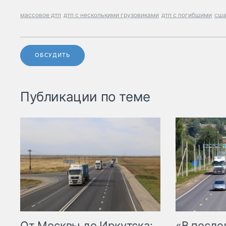
массовое дтп
дтп с несколькими грузовиками
дтп с погибшими
сш
ОБСУДИТЬ
Публикации по теме
От Москвы до Иркутска:
«В посл