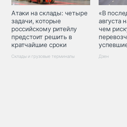
Атаки на склады: четыре
«В посл
задачи, которые
августа н
российскому ритейлу
чем рис
предстоит решить в
перевозч
кратчайшие сроки
успевшие
Склады и грузовые терминалы
Дзен