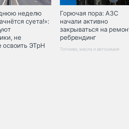
Горючая пора: АЗС
еднюю неделю
начали активно
ачнётся суета!»:
закрываться на ремон
куют
ребрендинг
ики, не
 освоить ЭТрН
Топливо, масла и автохимия