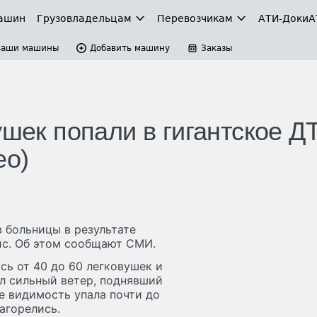
ашин
Грузовладельцам
Перевозчикам
АТИ-Доки
А
Ваши машины
Добавить машину
Заказы
ушек попали в гигантское Д
ео)
в больницы в результате
йс. Об этом сообщают СМИ.
сь от 40 до 60 легковушек и
л сильный ветер, поднявший
те видимость упала почти до
агорелись.