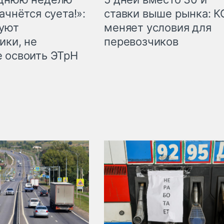
ачнётся суета!»:
ставки выше рынка: 
куют
меняет условия для
ики, не
перевозчиков
 освоить ЭТрН