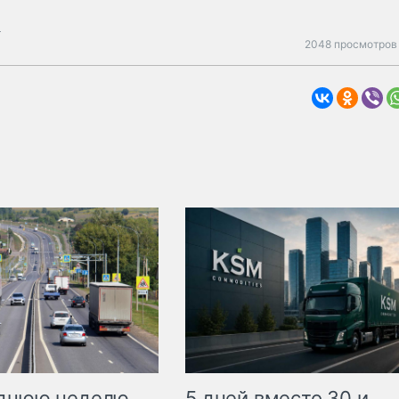
а
2048 просмотров 
еднюю неделю
5 дней вместо 30 и