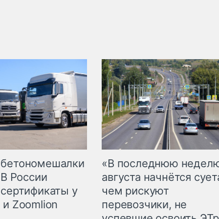
 бетономешалки
«В последнюю недел
 В России
августа начнётся суета
 сертификаты у
чем рискуют
 и Zoomlion
перевозчики, не
успевшие освоить ЭТ