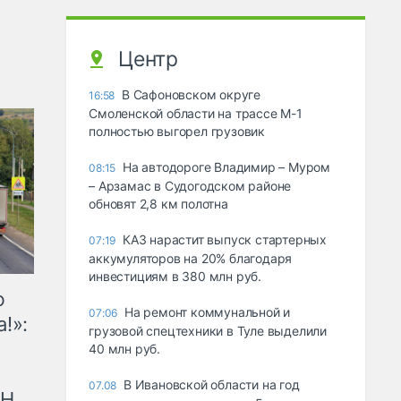
Центр
В Сафоновском округе
16:58
Смоленской области на трассе М-1
полностью выгорел грузовик
На автодороге Владимир – Муром
08:15
– Арзамас в Судогодском районе
обновят 2,8 км полотна
КАЗ нарастит выпуск стартерных
07:19
аккумуляторов на 20% благодаря
инвестициям в 380 млн руб.
ю
На ремонт коммунальной и
07:06
!»:
грузовой спецтехники в Туле выделили
40 млн руб.
В Ивановской области на год
07.08
рН