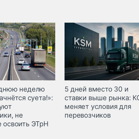
еднюю неделю
5 дней вместо 30 и
ачнётся суета!»:
ставки выше рынка: 
куют
меняет условия для
ики, не
перевозчиков
 освоить ЭТрН