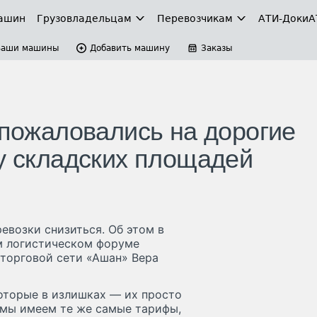
ашин
Грузовладельцам
Перевозчикам
АТИ-Доки
А
Ваши машины
Добавить машину
Заказы
 пожаловались на дорогие
ку складских площадей
евозки снизиться. Об этом в
м логистическом форуме
 торговой сети «Ашан» Вера
которые в излишках — их просто
е мы имеем те же самые тарифы,