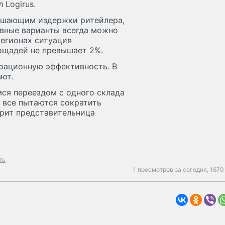
 Logirus.
вышающим издержки ритейлера,
ивные варианты всегда можно
регионах ситуация
ощадей не превышает 2%.
ерационную эффективность. В
ют.
мся переездом с одного склада
 и все пытаются сократить
орит представительница
ть
1 просмотров за сегодня,
1670