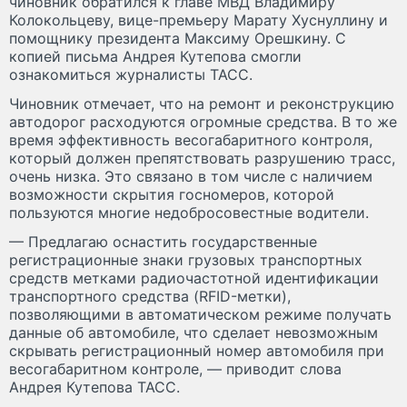
чиновник обратился к главе МВД Владимиру
Колокольцеву, вице-премьеру Марату Хуснуллину и
помощнику президента Максиму Орешкину. С
копией письма Андрея Кутепова смогли
ознакомиться журналисты ТАСС.
Чиновник отмечает, что на ремонт и реконструкцию
автодорог расходуются огромные средства. В то же
время эффективность весогабаритного контроля,
который должен препятствовать разрушению трасс,
очень низка. Это связано в том числе с наличием
возможности скрытия госномеров, которой
пользуются многие недобросовестные водители.
— Предлагаю оснастить государственные
регистрационные знаки грузовых транспортных
средств метками радиочастотной идентификации
транспортного средства (RFID-метки),
позволяющими в автоматическом режиме получать
данные об автомобиле, что сделает невозможным
скрывать регистрационный номер автомобиля при
весогабаритном контроле, — приводит слова
Андрея Кутепова ТАСС.