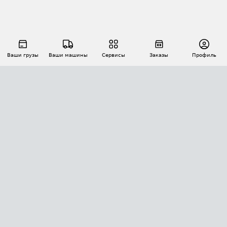
Ваши грузы
Ваши машины
Сервисы
Заказы
Профиль
АВТОМАТИЗАЦИЯ ПЕРЕВОЗОК
Площадки
Заказы
Торги
Тендеры
АТИ-Доки
GPS-мониторинг
АТИ Мессенджер
Цепочки грузов
API ATI.SU
ПОЛЕЗНОЕ
Расчет расстояний
БЕЗОПАСНОСТЬ
Академия ATI.SU
ATI.SU о безопасности
Звезды ATI.SU на вашем сайте
КОНТАКТЫ И ТАРИФЫ