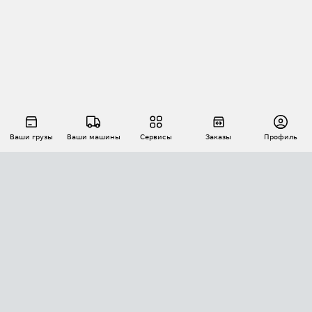
Ваши грузы
Ваши машины
Сервисы
Заказы
Профиль
АВТОМАТИЗАЦИЯ ПЕРЕВОЗОК
Площадки
Заказы
Торги
Тендеры
АТИ-Доки
GPS-мониторинг
АТИ Мессенджер
Цепочки грузов
API ATI.SU
ПОЛЕЗНОЕ