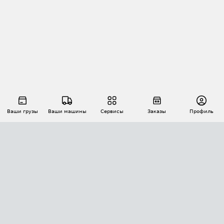
Ваши грузы
Ваши машины
Сервисы
Заказы
Профиль
АВТОМАТИЗАЦИЯ ПЕРЕВОЗОК
Площадки
Заказы
Торги
Тендеры
АТИ-Доки
GPS-мониторинг
АТИ Мессенджер
Цепочки грузов
API ATI.SU