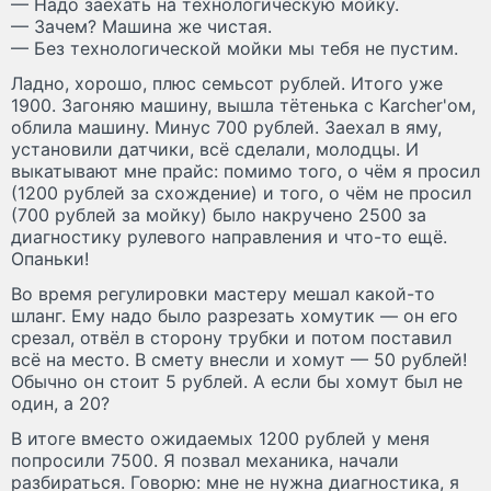
— Надо заехать на технологическую мойку.
— Зачем? Машина же чистая.
— Без технологической мойки мы тебя не пустим.
Ладно, хорошо, плюс семьсот рублей. Итого уже
1900. Загоняю машину, вышла тётенька с Karcher'ом,
облила машину. Минус 700 рублей. Заехал в яму,
установили датчики, всё сделали, молодцы. И
выкатывают мне прайc: помимо того, о чём я просил
(1200 рублей за схождение) и того, о чём не просил
(700 рублей за мойку) было накручено 2500 за
диагностику рулевого направления и что-то ещё.
Опаньки!
Во время регулировки мастеру мешал какой-то
шланг. Ему надо было разрезать хомутик — он его
срезал, отвёл в сторону трубки и потом поставил
всё на место. В смету внесли и хомут — 50 рублей!
Обычно он стоит 5 рублей. А если бы хомут был не
один, а 20?
В итоге вместо ожидаемых 1200 рублей у меня
попросили 7500. Я позвал механика, начали
разбираться. Говорю: мне не нужна диагностика, я