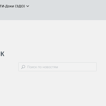
ТИ-Доки (ЭДО)
к