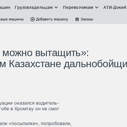
ашин
Грузовладельцам
Перевозчикам
АТИ-Доки
А
Ваши машины
Добавить машину
Заказы
 можно вытащить»:
м Казахстане дальнобойщи
)
уации оказался водитель-
обе в Хромтау он не смог
жали «посыпалки», попробовали,