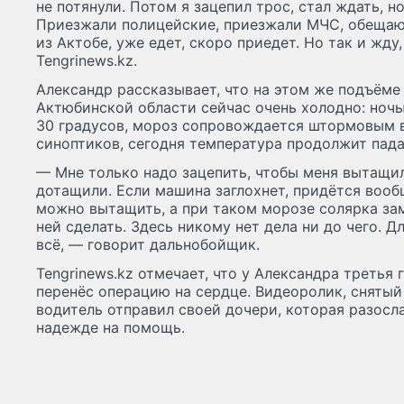
не потянули. Потом я зацепил трос, стал ждать, н
Приезжали полицейские, приезжали МЧС, обещают
из Актобе, уже едет, скоро приедет. Но так и жду
Tengrinews.kz.
Александр рассказывает, что на этом же подъёме 
Актюбинской области сейчас очень холодно: ночь
30 градусов, мороз сопровождается штормовым 
синоптиков, сегодня температура продолжит пад
— Мне только надо зацепить, чтобы меня вытащил
дотащили. Если машина заглохнет, придётся вообщ
можно вытащить, а при таком морозе солярка замё
ней сделать. Здесь никому нет дела ни до чего. Д
всё, — говорит дальнобойщик.
Tengrinews.kz отмечает, что у Александра третья 
перенёс операцию на сердце. Видеоролик, снятый
водитель отправил своей дочери, которая разосл
надежде на помощь.