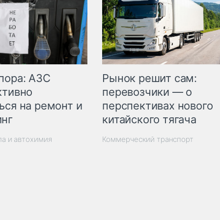
пора: АЗС
Рынок решит сам:
ктивно
перевозчики — о
ься на ремонт и
перспективах нового
инг
китайского тягача
ла и автохимия
Коммерческий транспорт