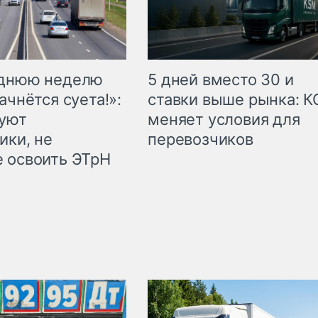
еднюю неделю
5 дней вместо 30 и
ачнётся суета!»:
ставки выше рынка: 
куют
меняет условия для
ики, не
перевозчиков
 освоить ЭТрН