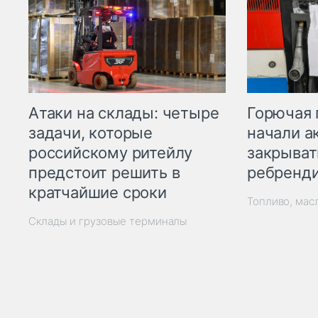
Горючая 
Атаки на склады: четыре
начали а
задачи, которые
закрыват
российскому ритейлу
ребренд
предстоит решить в
кратчайшие сроки
Топливо, мас
Склады и грузовые терминалы