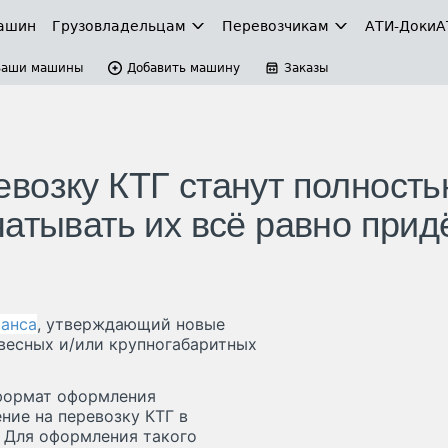
ашин
Грузовладельцам
Перевозчикам
АТИ-Доки
А
Ваши машины
Добавить машину
Заказы
возку КТГ станут полност
атывать их всё равно прид
ранса
, утверждающий новые
весных и/или крупногабаритных
формат оформления
ие на перевозку КТГ в
. Для оформления такого