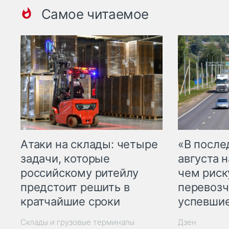
Самое читаемое
Атаки на склады: четыре
«В посл
задачи, которые
августа н
российскому ритейлу
чем рис
предстоит решить в
перевозч
кратчайшие сроки
успевшие
Склады и грузовые терминалы
Дзен