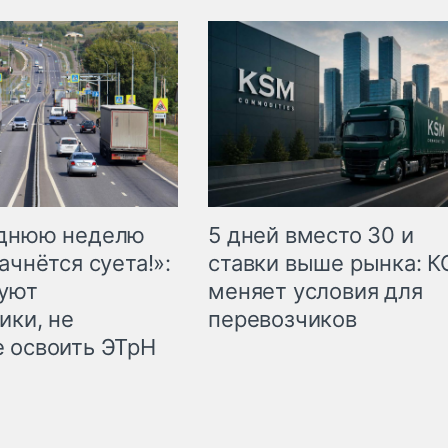
еднюю неделю
5 дней вместо 30 и
ачнётся суета!»:
ставки выше рынка: 
куют
меняет условия для
ики, не
перевозчиков
 освоить ЭТрН