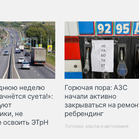
Горючая пора: АЗС
еднюю неделю
начали активно
ачнётся суета!»:
закрываться на ремон
куют
ребрендинг
ики, не
 освоить ЭТрН
Топливо, масла и автохимия