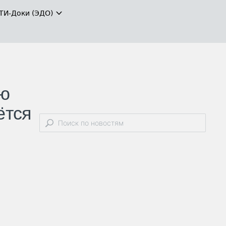
ТИ-Доки (ЭДО)
ью
ётся