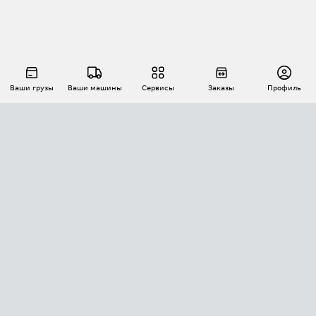
Ваши грузы
Ваши машины
Сервисы
Заказы
Профиль
АВТОМАТИЗАЦИЯ ПЕРЕВОЗОК
Площадки
Заказы
Торги
Тендеры
АТИ-Доки
GPS-мониторинг
АТИ Мессенджер
Цепочки грузов
API ATI.SU
ПОЛЕЗНОЕ
Расчет расстояний
БЕЗОПАСНОСТЬ
Академия ATI.SU
ATI.SU о безопасности
Звезды ATI.SU на вашем сайте