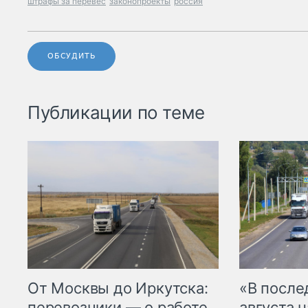
штрафы за перевес
законопроекты
россия
ОБСУДИТЬ
Публикации по теме
От Москвы до Иркутска:
«В посл
перевозчики — о работе
августа н