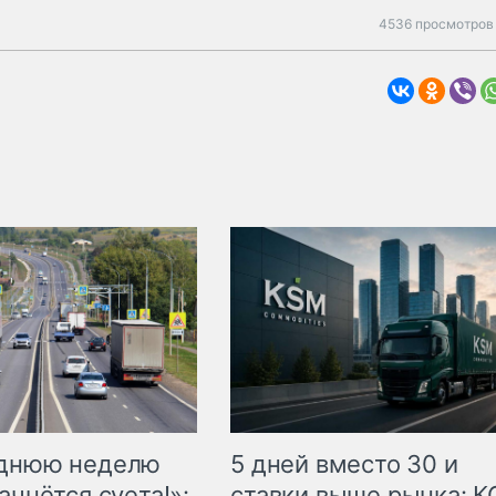
4536 просмотров 
еднюю неделю
5 дней вместо 30 и
ачнётся суета!»:
ставки выше рынка: 