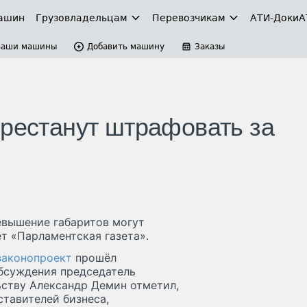
ашин
Грузовладельцам
Перевозчикам
АТИ-Доки
А
Ваши машины
Добавить машину
Заказы
ерестанут штрафовать за
евышение габаритов могут
т «Парламентская газета».
законопроект
прошёл
обсуждения председатель
ству Александр Демин отметил,
ставителей бизнеса,