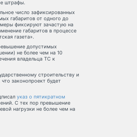
ие штрафы.
ельное число зафиксированных
ых габаритов от одного до
амеры фиксируют зачастую на
зменение габаритов в процессе
ская газета».
превышение допустимых
ении) не более чем на 10
ечения владельца ТС к
сударственному строительству и
 что законопроект будет
одписал
указ о пятикратном
ений. С тех пор превышение
вой нагрузки не более чем на