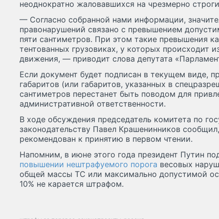
неоднократно жаловавшихся на чрезмерно строг
— Согласно собранной нами информации, значит
правонарушений связано с превышением допустим
пяти сантиметров. При этом такие превышения к
тентованных грузовиках, у которых происходит и
движения, — приводит слова депутата «Парламент
Если документ будет подписан в текущем виде, 
габаритов (или габаритов, указанных в спецразреш
сантиметров перестанет быть поводом для привл
административной ответственности.
В ходе обсуждения председатель комитета по го
законодательству Павел Крашенинников сообщил,
рекомендован к принятию в первом чтении.
Напомним, в июне этого года президент Путин п
повышении нештрафуемого порога
весовых наруш
общей массы ТС или максимально допустимой осе
10% не карается штрафом.