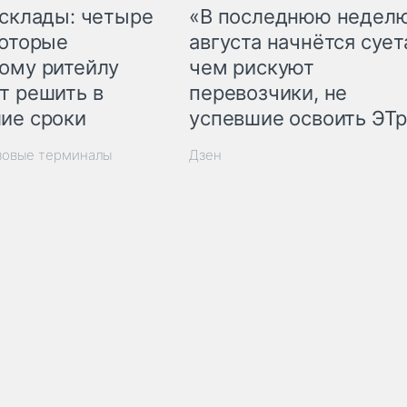
 склады: четыре
«В последнюю недел
которые
августа начнётся суета
ому ритейлу
чем рискуют
т решить в
перевозчики, не
ие сроки
успевшие освоить ЭТ
зовые терминалы
Дзен