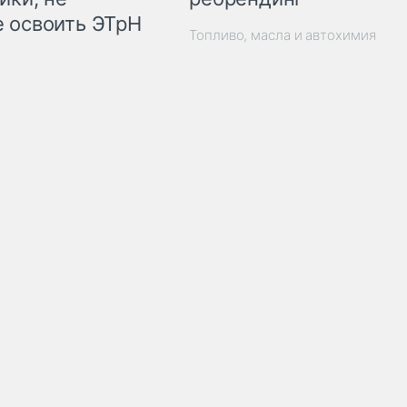
 освоить ЭТрН
Топливо, масла и автохимия