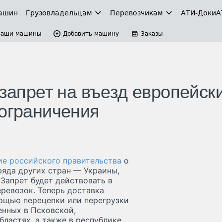
ашин
Грузовладельцам
Перевозчикам
АТИ-Доки
А
Ваши машины
Добавить машину
Заказы
 запрет на въезд европейск
 ограничения
ие российского правительства
о
ряда других стран — Украины,
Запрет будет действовать в
еревозок. Теперь доставка
мощью перецепки или перегрузки
енных в Псковской,
ластях, а также в республике