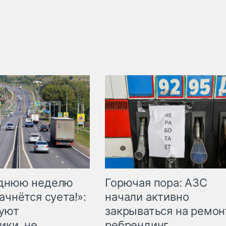
Горючая пора: АЗС
еднюю неделю
начали активно
ачнётся суета!»:
закрываться на ремон
куют
ребрендинг
ики, не