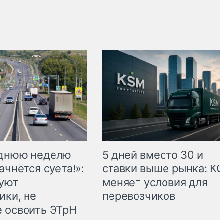
еднюю неделю
5 дней вместо 30 и
ачнётся суета!»:
ставки выше рынка: 
куют
меняет условия для
ики, не
перевозчиков
 освоить ЭТрН