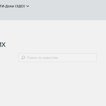
ТИ-Доки (ЭДО)
их