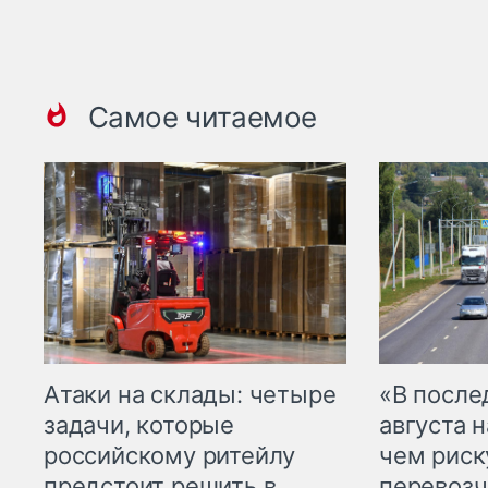
Самое читаемое
Атаки на склады: четыре
«В посл
задачи, которые
августа н
российскому ритейлу
чем рис
предстоит решить в
перевозч