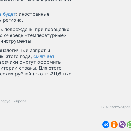
е будет
: иностранные
 региона.
ть повреждены при перецепке
ую очередь «температурные»
 инструменты.
аналогичный запрет и
ы этого года,
смягчает
евозчики смогут оформить
итории страны. Для этого
ских рублей (около ₽11,6 тыс.
еларусь
европа
1792 просмотров 