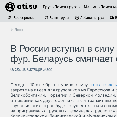
Грузы
Поиск грузов
Машины
Поиск м
Все сервисы
Ваши грузы
Добавить груз
← Дзен
В России вступил в силу
фур. Беларусь смягчает
07:09, 10 Октября 2022
Сегодня, 10 октября вступило в силу
постановлен
запрете на въезд для грузовиков из Евросоюза и 
Великобритании, Норвегии и Северной Ирландии. 
отношении как двусторонних, так и транзитных п
грузов из этих стран будет осуществляться с по
на приграничных грузовых терминалах, располож
Калининградской, Ленинградской и Мурманской об