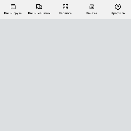
Ваши грузы
Ваши машины
Сервисы
Заказы
Профиль
АВТОМАТИЗАЦИЯ ПЕРЕВОЗОК
Площадки
Заказы
Торги
Тендеры
АТИ-Доки
GPS-мониторинг
АТИ Мессенджер
Цепочки грузов
API ATI.SU
ПОЛЕЗНОЕ
Расчет расстояний
БЕЗОПАСНОСТЬ
Академия ATI.SU
ATI.SU о безопасности
Звезды ATI.SU на вашем сайте
КОНТАКТЫ И ТАРИФЫ
Памятка по проверке контрагентов
Индекс ATI.SU FTL РФ
О системе ATI.SU
Светофор+
Средние ставки
ИНФОРМАЦИЯ
Контактная информация
Страхование