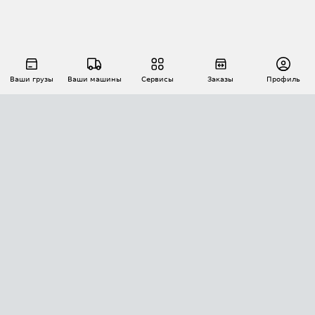
Ваши грузы
Ваши машины
Сервисы
Заказы
Профиль
АВТОМАТИЗАЦИЯ ПЕРЕВОЗОК
Площадки
Заказы
Торги
Тендеры
АТИ-Доки
GPS-мониторинг
АТИ Мессенджер
Цепочки грузов
API ATI.SU
ПОЛЕЗНОЕ
Расчет расстояний
БЕЗОПАСНОСТЬ
Академия ATI.SU
ATI.SU о безопасности
Звезды ATI.SU на вашем сайте
КОНТАКТЫ И ТАРИФЫ