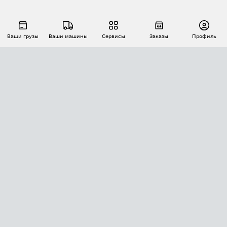
Ваши грузы
Ваши машины
Сервисы
Заказы
Профиль
АВТОМАТИЗАЦИЯ ПЕРЕВОЗОК
Площадки
Заказы
Торги
Тендеры
АТИ-Доки
GPS-мониторинг
АТИ Мессенджер
Цепочки грузов
API ATI.SU
ПОЛЕЗНОЕ
Расчет расстояний
БЕЗОПАСНОСТЬ
Академия ATI.SU
ATI.SU о безопасности
Звезды ATI.SU на вашем сайте
КОНТАКТЫ И ТАРИФЫ
Памятка по проверке контрагентов
Индекс ATI.SU FTL РФ
О системе ATI.SU
Светофор+