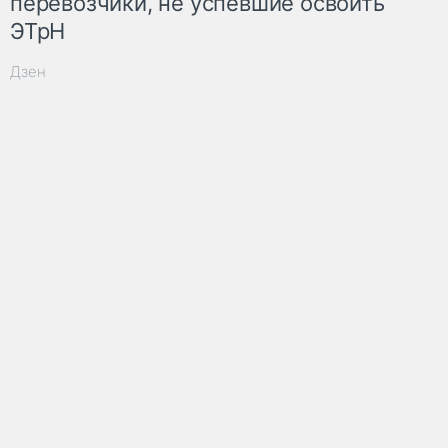
перевозчики, не успевшие освоить
ЭТрН
Дзен