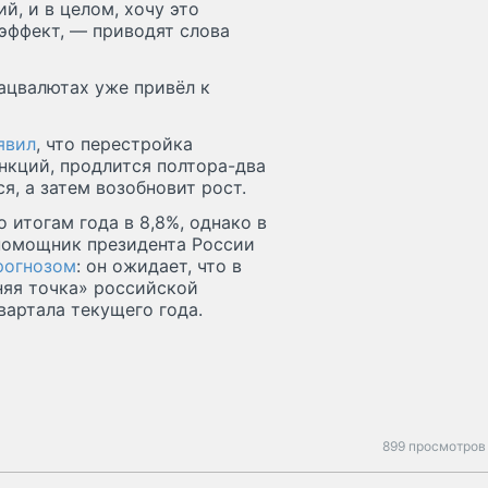
й, и в целом, хочу это
эффект, — приводят слова
нацвалютах уже привёл к
явил
, что перестройка
нкций, продлится полтора-два
ся, а затем возобновит рост.
 итогам года в 8,8%, однако в
 помощник президента России
рогнозом
: он ожидает, что в
няя точка» российской
вартала текущего года.
899 просмотров 