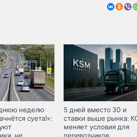
еднюю неделю
5 дней вместо 30 и
ачнётся суета!»:
ставки выше рынка: 
куют
меняет условия для
ики, не
перевозчиков