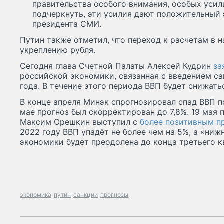
правительства особого внимания, особых усили
подчеркнуть, эти усилия дают положительный 
президента СМИ.
Путин также отметил, что переход к расчетам в 
укреплению рубля.
Сегодня глава Счетной Палаты Алексей Кудрин
за
российской экономики, связанная с введением са
года. В течение этого периода ВВП будет снижать
В конце апреля Минэк спрогнозировал спад ВВП по
мае прогноз был скорректирован до 7,8%. 19 мая
Максим Орешкин выступил с
более позитивным п
2022 году ВВП упадёт не более чем на 5%, а «ниж
экономики будет преодолена до конца третьего к
экономика
путин
санкции
прогнозы