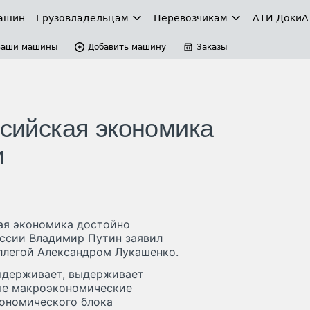
ашин
Грузовладельцам
Перевозчикам
АТИ-Доки
А
Ваши машины
Добавить машину
Заказы
ссийская экономика
и
ая экономика достойно
оссии Владимир Путин заявил
оллегой Александром Лукашенко.
ыдерживает, выдерживает
ные макроэкономические
экономического блока