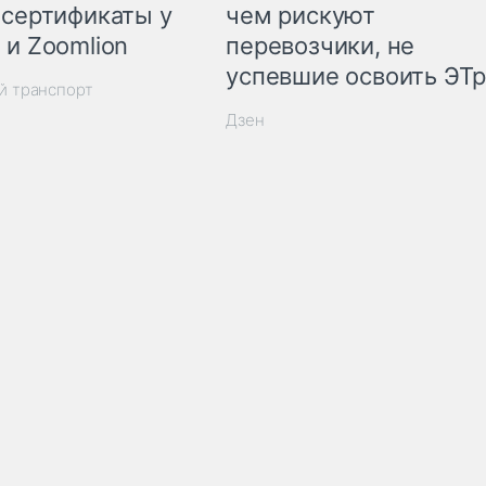
 сертификаты у
чем рискуют
 и Zoomlion
перевозчики, не
успевшие освоить ЭТ
й транспорт
Дзен