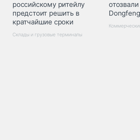
отозвали
российскому ритейлу
Dongfeng
предстоит решить в
кратчайшие сроки
Коммерчески
Склады и грузовые терминалы