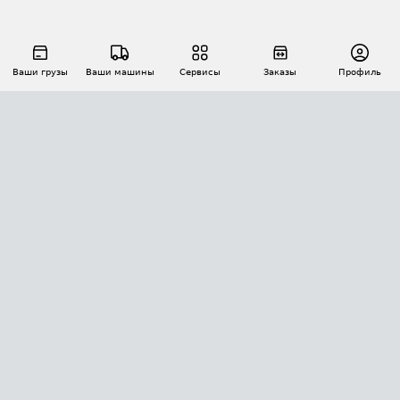
Ваши грузы
Ваши машины
Сервисы
Заказы
Профиль
АВТОМАТИЗАЦИЯ ПЕРЕВОЗОК
Площадки
Заказы
Торги
Тендеры
АТИ-Доки
GPS-мониторинг
АТИ Мессенджер
Цепочки грузов
API ATI.SU
ПОЛЕЗНОЕ
Расчет расстояний
БЕЗОПАСНОСТЬ
Академия ATI.SU
ATI.SU о безопасности
Звезды ATI.SU на вашем сайте
КОНТАКТЫ И ТАРИФЫ
Памятка по проверке контрагентов
Индекс ATI.SU FTL РФ
О системе ATI.SU