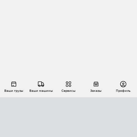
Ваши грузы
Ваши машины
Сервисы
Заказы
Профиль
АВТОМАТИЗАЦИЯ ПЕРЕВОЗОК
Площадки
Заказы
Торги
Тендеры
АТИ-Доки