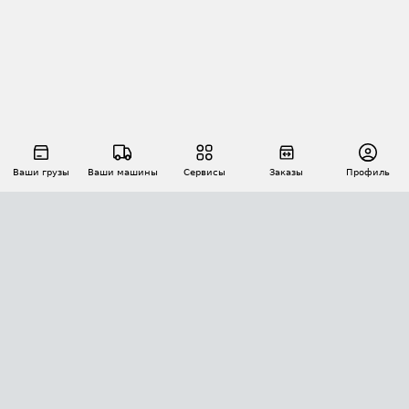
Ваши грузы
Ваши машины
Сервисы
Заказы
Профиль
АВТОМАТИЗАЦИЯ ПЕРЕВОЗОК
Площадки
Заказы
Торги
Тендеры
АТИ-Доки
GPS-мониторинг
АТИ Мессенджер
Цепочки грузов
API ATI.SU
ПОЛЕЗНОЕ