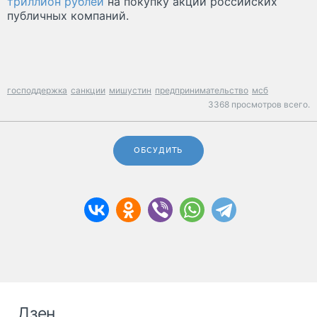
триллион рублей
на покупку акций российских
публичных компаний.
господдержка
санкции
мишустин
предпринимательство
мсб
3368 просмотров всего.
ОБСУДИТЬ
Дзен