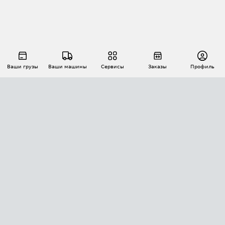
Ваши грузы
Ваши машины
Сервисы
Заказы
Профиль
АВТОМАТИЗАЦИЯ ПЕРЕВОЗОК
Площадки
Заказы
Торги
Тендеры
АТИ-Доки
GPS-мониторинг
АТИ Мессенджер
Цепочки грузов
API ATI.SU
ПОЛЕЗНОЕ
Расчет расстояний
БЕЗОПАСНОСТЬ
Академия ATI.SU
ATI.SU о безопасности