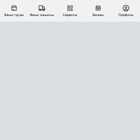
Ваши грузы
Ваши машины
Сервисы
Заказы
Профиль
АВТОМАТИЗАЦИЯ ПЕРЕВОЗОК
Площадки
Заказы
Торги
Тендеры
АТИ-Доки
GPS-мониторинг
АТИ Мессенджер
Цепочки грузов
API ATI.SU
ПОЛЕЗНОЕ
Расчет расстояний
БЕЗОПАСНОСТЬ
Академия ATI.SU
ATI.SU о безопасности
Звезды ATI.SU на вашем сайте
КОНТАКТЫ И ТАРИФЫ
Памятка по проверке контрагентов
Индекс ATI.SU FTL РФ
О системе ATI.SU
Светофор+
Средние ставки
ИНФОРМАЦИЯ
Контактная информация
Страхование