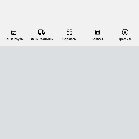
Ваши грузы
Ваши машины
Сервисы
Заказы
Профиль
АВТОМАТИЗАЦИЯ ПЕРЕВОЗОК
Площадки
Заказы
Торги
Тендеры
АТИ-Доки
GPS-мониторинг
АТИ Мессенджер
Цепочки грузов
API ATI.SU
ПОЛЕЗНОЕ
Расчет расстояний
БЕЗОПАСНОСТЬ
Академия ATI.SU
ATI.SU о безопасности