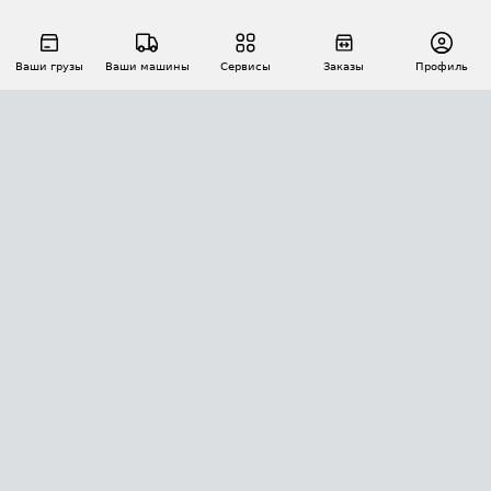
Ваши грузы
Ваши машины
Сервисы
Заказы
Профиль
АВТОМАТИЗАЦИЯ ПЕРЕВОЗОК
Площадки
Заказы
Торги
Тендеры
АТИ-Доки
GPS-мониторинг
АТИ Мессенджер
Цепочки грузов
API ATI.SU
ПОЛЕЗНОЕ
Расчет расстояний
БЕЗОПАСНОСТЬ
Академия ATI.SU
ATI.SU о безопасности
Звезды ATI.SU на вашем сайте
КОНТАКТЫ И ТАРИФЫ
Памятка по проверке контрагентов
Индекс ATI.SU FTL РФ
О системе ATI.SU
Светофор+
Средние ставки
ИНФОРМАЦИЯ