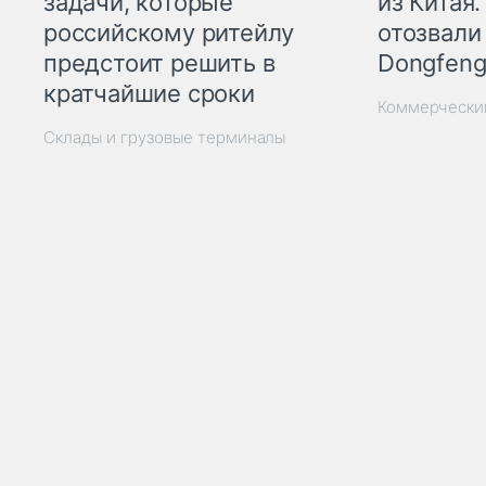
из Китая.
задачи, которые
отозвали
российскому ритейлу
Dongfeng
предстоит решить в
кратчайшие сроки
Коммерчески
Склады и грузовые терминалы