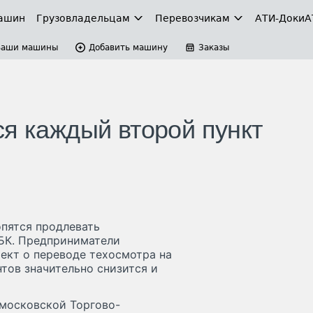
ашин
Грузовладельцам
Перевозчикам
АТИ-Доки
А
Ваши машины
Добавить машину
Заказы
ся каждый второй пункт
опятся продлевать
БК. Предприниматели
ект о переводе техосмотра на
нтов значительно снизится и
 московской Торгово-