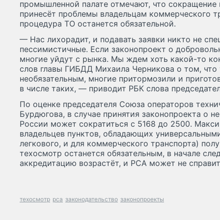
промышленной палате отмечают, что сокращение 
принесёт проблемы владельцам коммерческого тр
процедура ТО останется обязательной.
— Нас лихорадит, и подавать заявки никто не сп
пессимистичные. Если законопроект о доброволь
многие уйдут с рынка. Мы ждем хоть какой-то ко
слов главы ГИБДД Михаила Черникова о том, что
необязательным, многие притормозили и приготов
в числе таких, — приводит РБК слова председате
По оценке председателя Союза операторов техн
Бурдюгова, в случае принятия законопроекта о н
России может сократиться с 5168 до 2500. Макс
владельцев пунктов, обладающих универсальным
легкового, и для коммерческого транспорта) полу
техосмотр останется обязательным, в начале сле
аккредитацию возрастёт, и РСА может не справит
техосмотр
рса
законодательство
законопроекты