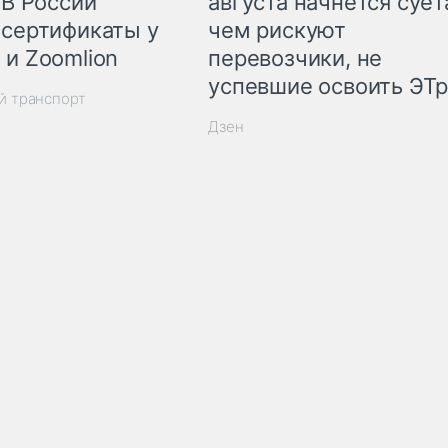
 В России
августа начнётся суета
 сертификаты у
чем рискуют
 и Zoomlion
перевозчики, не
успевшие освоить ЭТ
й транспорт
Дзен