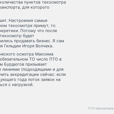
количества пунктов техосмотра
анспорта, для которого
ешит. Настроения самые
ном техосмотре примут, то
нкретики. Потому что после
 техосмотр будет
ились продавать бизнес. Я сам
ля Гильдии Игоря Волчека.
ического осмотра Максима
еобязательном ТО число ПТО в
им Бурдюгов призывает
и линиями (подходящими и для
чить аккредитации сейчас: если
дующего года поток заявок на
ься с нагрузкой.
1713 просмотров 