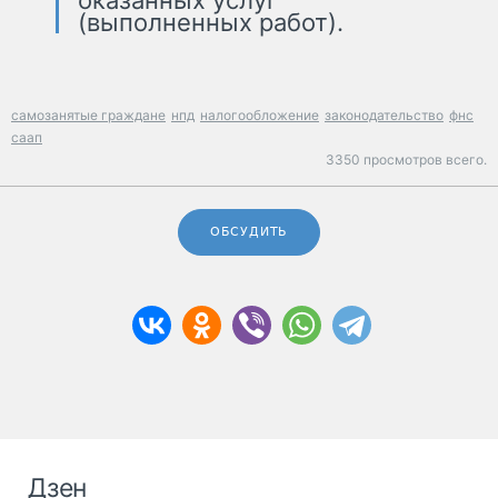
оказанных услуг
(выполненных работ).
самозанятые граждане
нпд
налогообложение
законодательство
фнс
саап
3350 просмотров всего.
ОБСУДИТЬ
Дзен