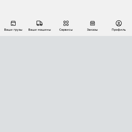
Ваши грузы
Ваши машины
Сервисы
Заказы
Профиль
АВТОМАТИЗАЦИЯ ПЕРЕВОЗОК
Площадки
Заказы
Торги
Тендеры
АТИ-Доки
GPS-мониторинг
АТИ Мессенджер
Цепочки грузов
API ATI.SU
ПОЛЕЗНОЕ
Расчет расстояний
БЕЗОПАСНОСТЬ
Академия ATI.SU
ATI.SU о безопасности
Звезды ATI.SU на вашем сайте
КОНТАКТЫ И ТАРИФЫ
Памятка по проверке контрагентов