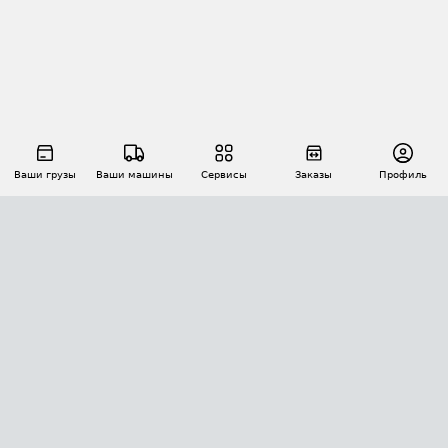
Ваши грузы
Ваши машины
Сервисы
Заказы
Профиль
АВТОМАТИЗАЦИЯ ПЕРЕВОЗОК
Площадки
Заказы
Торги
Тендеры
АТИ-Доки
GPS-мониторинг
АТИ Мессенджер
Цепочки грузов
API ATI.SU
ПОЛЕЗНОЕ
Расчет расстояний