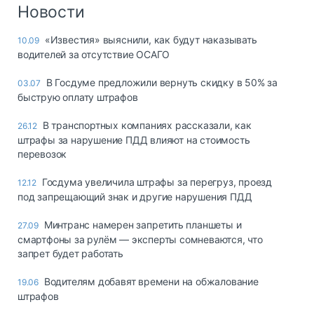
Логистика, грузы
Новости
Негабаритные и
«Известия» выяснили, как будут наказывать
10.09
опасные грузы
водителей за отсутствие ОСАГО
Безопасность и
страхование
В Госдуме предложили вернуть скидку в 50% за
03.07
быструю оплату штрафов
Таможня и ВЭД
В транспортных компаниях рассказали, как
26.12
Склады и
штрафы за нарушение ПДД влияют на стоимость
грузовые
перевозок
терминалы
Коммерческий
Госдума увеличила штрафы за перегруз, проезд
12.12
транспорт
под запрещающий знак и другие нарушения ПДД
Спецтехника
Минтранс намерен запретить планшеты и
27.09
смартфоны за рулём — эксперты сомневаются, что
Автосервис,
запрет будет работать
запчасти, шины
Топливо, масла и
Водителям добавят времени на обжалование
19.06
Дзен
автохимия
штрафов