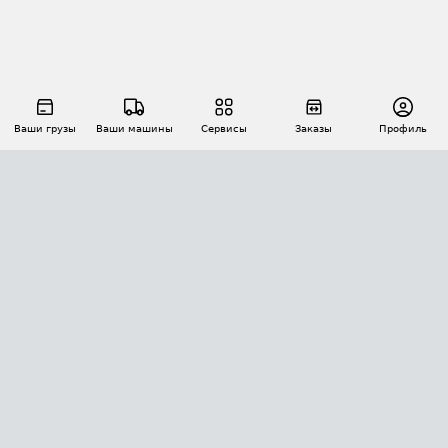
Ваши грузы
Ваши машины
Сервисы
Заказы
Профиль
АВТОМАТИЗАЦИЯ ПЕРЕВОЗОК
Площадки
Заказы
Торги
Тендеры
АТИ-Доки
GPS-мониторинг
АТИ Мессенджер
Цепочки грузов
API ATI.SU
ПОЛЕЗНОЕ
Расчет расстояний
БЕЗОПАСНОСТЬ
Академия ATI.SU
ATI.SU о безопасности