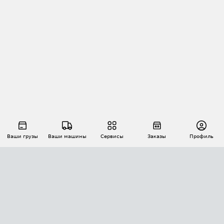
Ваши грузы
Ваши машины
Сервисы
Заказы
Профиль
АВТОМАТИЗАЦИЯ ПЕРЕВОЗОК
Площадки
Заказы
Торги
Тендеры
АТИ-Доки
GPS-мониторинг
АТИ Мессенджер
Цепочки грузов