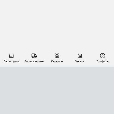
Ваши грузы
Ваши машины
Сервисы
Заказы
Профиль
АВТОМАТИЗАЦИЯ ПЕРЕВОЗОК
Площадки
Заказы
Торги
Тендеры
АТИ-Доки
GPS-мониторинг
АТИ Мессенджер
Цепочки грузов
API ATI.SU