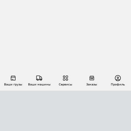
Ваши грузы
Ваши машины
Сервисы
Заказы
Профиль
АВТОМАТИЗАЦИЯ ПЕРЕВОЗОК
Площадки
Заказы
Торги
Тендеры
АТИ-Доки