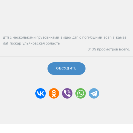
дтп с несколькими грузовиками
видео
дтп с погибшими
scania
камаз
daf
пожар
ульяновская область
3109 просмотров всего.
ОБСУДИТЬ