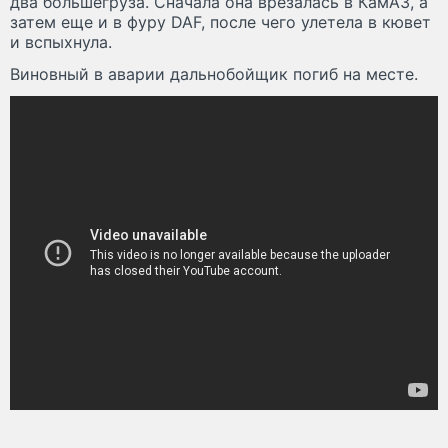
два большегруза. Сначала она врезалась в КамАЗ, а
затем еще и в фуру DAF, после чего улетела в кювет
и вспыхнула.
Виновный в аварии дальнобойщик погиб на месте.