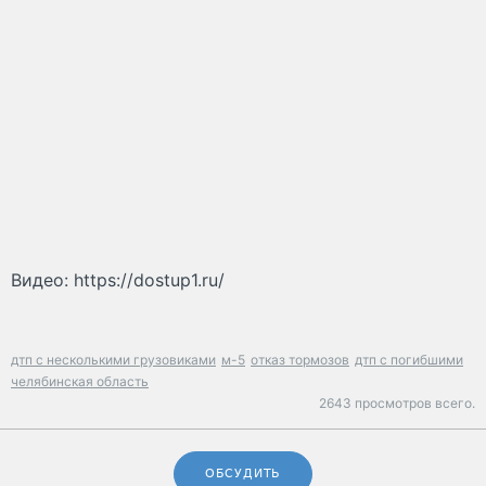
Видео: https://dostup1.ru/
дтп с несколькими грузовиками
м-5
отказ тормозов
дтп с погибшими
челябинская область
2643 просмотров всего.
ОБСУДИТЬ