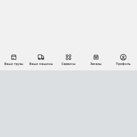
Ваши грузы
Ваши машины
Сервисы
Заказы
Профиль
АВТОМАТИЗАЦИЯ ПЕРЕВОЗОК
Площадки
Заказы
Торги
Тендеры
АТИ-Доки
GPS-мониторинг
АТИ Мессенджер
Цепочки грузов
API ATI.SU
ПОЛЕЗНОЕ