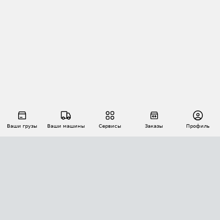
Ваши грузы
Ваши машины
Сервисы
Заказы
Профиль
АВТОМАТИЗАЦИЯ ПЕРЕВОЗОК
Площадки
Заказы
Торги
Тендеры
АТИ-Доки
GPS-мониторинг
АТИ Мессенджер
Цепочки грузов
API ATI.SU