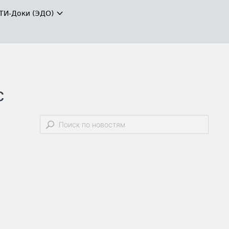
ТИ-Доки (ЭДО)
с