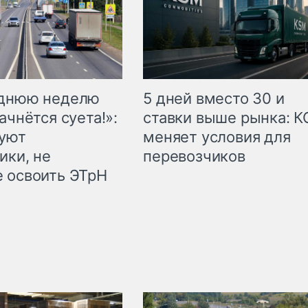
еднюю неделю
5 дней вместо 30 и
ачнётся суета!»:
ставки выше рынка: 
куют
меняет условия для
ики, не
перевозчиков
 освоить ЭТрН