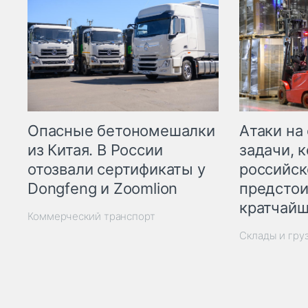
Опасные бетономешалки
Атаки на
из Китая. В России
задачи, 
отозвали сертификаты у
российск
Dongfeng и Zoomlion
предстои
кратчайш
Коммерческий транспорт
Склады и гру