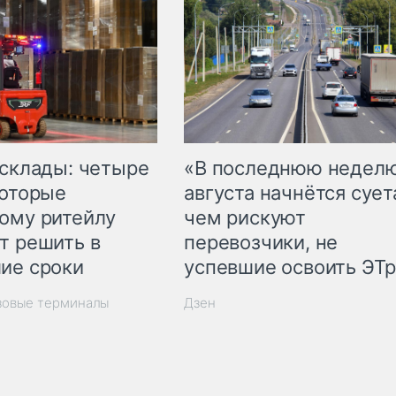
 склады: четыре
«В последнюю недел
которые
августа начнётся суета
ому ритейлу
чем рискуют
т решить в
перевозчики, не
ие сроки
успевшие освоить ЭТ
зовые терминалы
Дзен