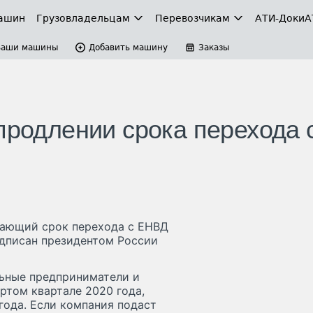
ашин
Грузовладельцам
Перевозчикам
АТИ-Доки
А
Ваши машины
Добавить машину
Заказы
продлении срока перехода 
вающий срок перехода с ЕНВД
дписан президентом России
льные предприниматели и
ртом квартале 2020 года,
года. Если компания подаст