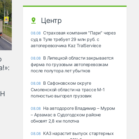
Центр
Страховая компания "Пари" через
08.08
суд в Туле требует 29 млн руб. с
автоперевозчика Kaz TralServiece
ю
В Липецкой области закрывается
08.08
фирма по грузовым автоперевозкам
!»:
после полутора лет убытков
В Сафоновском округе
08.08
Смоленской области на трассе М-1
рН
полностью выгорел грузовик
На автодороге Владимир – Муром
08.08
– Арзамас в Судогодском районе
обновят 2,8 км полотна
КАЗ нарастит выпуск стартерных
08.08