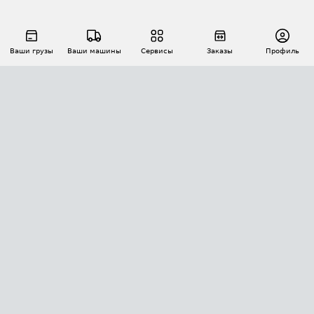
Ваши грузы
Ваши машины
Сервисы
Заказы
Профиль
АВТОМАТИЗАЦИЯ ПЕРЕВОЗОК
Площадки
Заказы
Торги
Тендеры
АТИ-Доки
GPS-мониторинг
АТИ Мессенджер
Цепочки грузов
API ATI.SU
ПОЛЕЗНОЕ
Расчет расстояний
БЕЗОПАСНОСТЬ
Академия ATI.SU
ATI.SU о безопасности
Звезды ATI.SU на вашем сайте
КОНТАКТЫ И ТАРИФЫ
Памятка по проверке контрагентов
Индекс ATI.SU FTL РФ
О системе ATI.SU
Светофор+