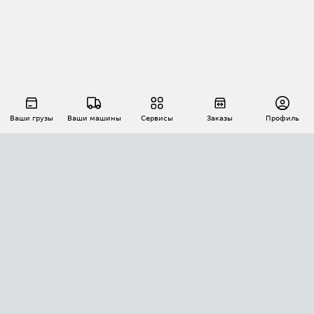
Ваши грузы
Ваши машины
Сервисы
Заказы
Профиль
АВТОМАТИЗАЦИЯ ПЕРЕВОЗОК
Площадки
Заказы
Торги
Тендеры
АТИ-Доки
GPS-мониторинг
АТИ Мессенджер
Цепочки грузов
API ATI.SU
ПОЛЕЗНОЕ
Расчет расстояний