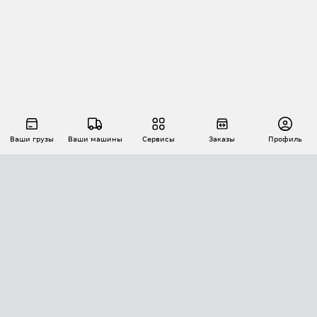
Ваши грузы
Ваши машины
Сервисы
Заказы
Профиль
АВТОМАТИЗАЦИЯ ПЕРЕВОЗОК
Площадки
Заказы
Торги
Тендеры
АТИ-Доки
GPS-мониторинг
АТИ Мессенджер
Цепочки грузов
API ATI.SU
ПОЛЕЗНОЕ