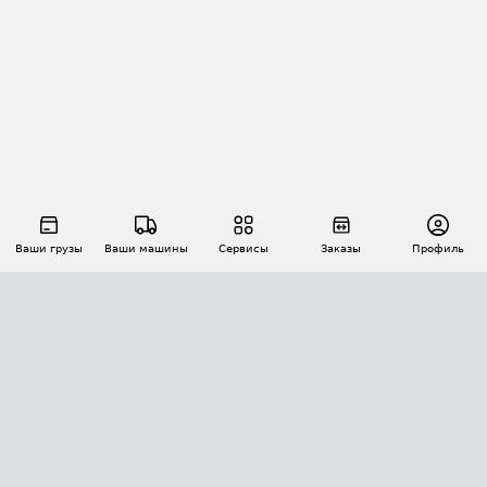
Ваши грузы
Ваши машины
Сервисы
Заказы
Профиль
АВТОМАТИЗАЦИЯ ПЕРЕВОЗОК
Площадки
Заказы
Торги
Тендеры
АТИ-Доки
GPS-мониторинг
АТИ Мессенджер
Цепочки грузов
API ATI.SU