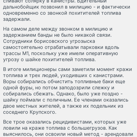
сливают солярку в канистры. Бдительный
дальнобойщик позвонил в милицию - и фактически
одновременно со звонкой похитителей топлива
задержали.
На самом деле между звонком в милицию и
задержанием банды не было никакой связи.
Сотрудники борисовского угрозыска
самостоятельно отрабатывали парковки вдоль
трассы М1, поскольку уже имели оперативную
угрозу о шайке похитителей топлива.
В итоге милиционеры сами заметили момент кражи
топлива и трех людей, уходивших с канистрами.
Воры собирались обчистить топливные баки еще
одной фуры, но потом заподозрили слежку и
собирались сбежать. Однако, было уже поздно -
шайку поймали с поличным. Ее членами оказались
двое местных жителей, а также их подельник из
соседнего Крупского.
Все трое оказались рецидивистами, которых уже
ловили на краже топлива с большегрузов. Как
выяснилось, они освоили новый метод - арендовали