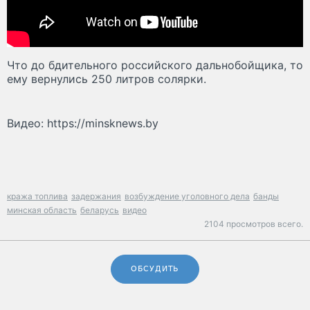
Что до бдительного российского дальнобойщика, то
ему вернулись 250 литров солярки.
Видео: https://minsknews.by
кража топлива
задержания
возбуждение уголовного дела
банды
минская область
беларусь
видео
2104 просмотров всего.
ОБСУДИТЬ