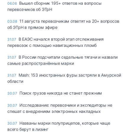
Вышел сборник 195+ ответов на вопросы
06.08
перевозчиков об ЭТрН
11 августа перевозчикам ответят на 20+ вопросов
03.08
об ЭТрН в прямом эфире
В ЕАЭС начался второй этап отслеживания
31.07
перевозок с помощью навигационных пломб
В России подсчитали седельные тягачи и назвали
31.07
самые распространённые марки
Mash: 153 иностранных фуры застряли в Амурской
31.07
области
Поиск грузов никогда не станет прежним
30.07
Исследование: перевозчики и экспедиторы не
30.07
спешат с внедрением электронных накладных
Названы марки полуприцепов, которые чаще
30.07
всего берут в лизинг