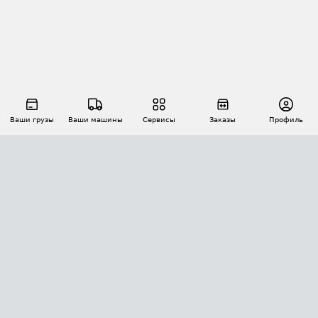
Ваши грузы
Ваши машины
Сервисы
Заказы
Профиль
АВТОМАТИЗАЦИЯ ПЕРЕВОЗОК
Площадки
Заказы
Торги
Тендеры
АТИ-Доки
GPS-мониторинг
АТИ Мессенджер
Цепочки грузов
API ATI.SU
ПОЛЕЗНОЕ
Расчет расстояний